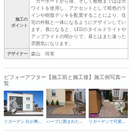
カーポートから塀、そして敷物までほぼホ
ワイトを使用し、アクセントとして暗色のラ
インや樹脂デッキを配置することにより、住
施工の
宅の外観と一体になるようにデザインしてい
ポイント
ます。夜になると、LEDのタイルドライトや
アップライトの明かりで、昼とはまた違った
雰囲気になります。
森山 玲実
デザイナー
ビフォーアフター【施工前と施工後】施工例写真一
覧
リガーデン 白が爽やかなシェードガーデン
ハーブに囲まれたナチュラルなお庭
リガーデンで可愛い門周りに・・・