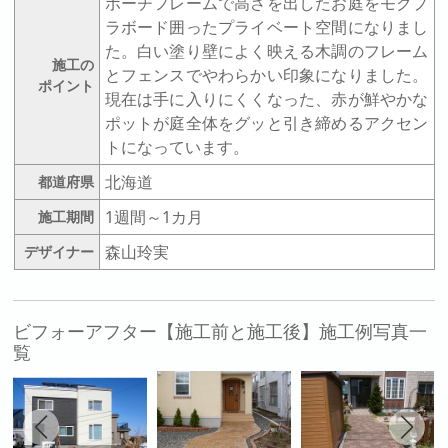
ポーチフレームで高さを出したお庭をモクプ
ラボード囲ったプライベート空間になりまし
た。白い塗り壁によく映える木調のフレーム
施工の
とフェンスでやわらかい印象になりました。
ポイント
現在は手に入りにくくなった、赤が鮮やかな
ポットが庭全体をグッと引き締めるアクセン
トになっています。
北海道
都道府県
1週間～1カ月
施工期間
森山玲実
デザイナー
ビフォーアフター【施工前と施工後】施工例写真一
覧