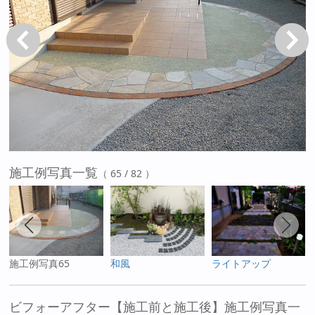
戻る
次へ
施工例写真一覧
（ 65 / 82 ）
施工例写真65
和風
ライトアップ
ビフォーアフター【施工前と施工後】施工例写真一