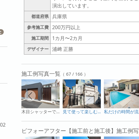
演出しています。
兵庫県
都道府県
200万円以上
参考施工費
1カ月〜2カ月
施工期間
浦﨑 正勝
デザイナー
施工例写真一覧
（ 67 / 166 ）
木目シャッターでこだわりの外構
見て使って楽しむお庭へリフォーム
私
02
ビフォーアフター【施工前と施工後】施工例写