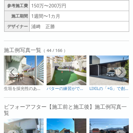
150万〜200万円
参考施工費
1週間〜1カ月
施工期間
浦﨑 正勝
デザイナー
施工例写真一覧
（ 44 / 166 ）
生垣を採光性のあるポリカパネルでお洒落なカフェテラスに。
パターの練習ができる人工芝のお庭が楽しい
LIXILの「+G」で創るこだわりのガレージ
ビフォーアフター【施工前と施工後】施工例写真一
覧