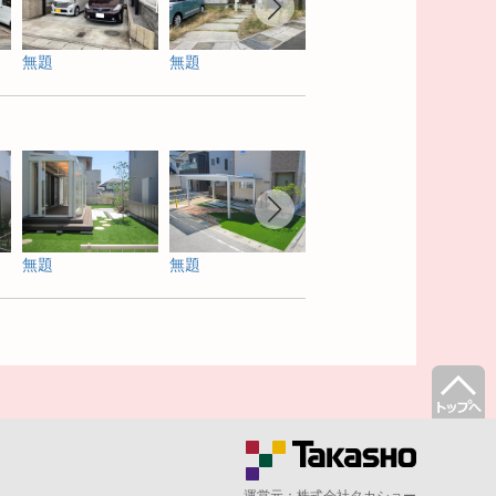
無題
無題
無題
無題
無題
無題
無題
運営元：
株式会社タカショー