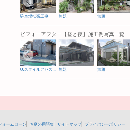
駐車場拡張工事
無題
無題
ビフォーアフター【昼と夜】施工例写真一覧
U.スタイルアゼスト プレミアムタイプ
無題
無題
フォームローン
お庭の用語集
サイトマップ
プライバシーポリシー