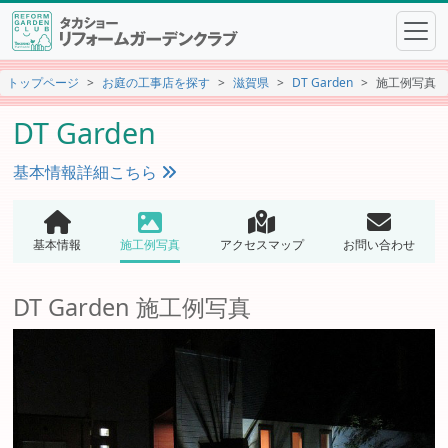
トップページ
お庭の工事店を探す
滋賀県
DT Garden
施工例写真
DT Garden
基本情報詳細こちら
基本情報
施工例写真
アクセスマップ
お問い合わせ
DT Garden 施工例写真