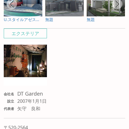
U.スタイルアゼスト プレミアムタイプ
無題
無題
エクステリア
DT Garden
会社名
2007年1月1日
設立
矢守 良和
代表者
〒520-2564