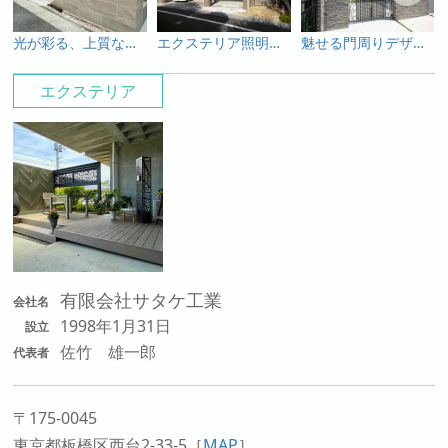
光が彩る、上質なモダンファサード
エクステリア照明もしっかりプランニングした施工例
魅せる門周りデザイン｜ライティング（照明）施工例
エクステリア
有限会社サタケ工業
会社名
1998年1月31日
設立
佐竹 雄一郎
代表者
〒175-0045
東京都板橋区西台2-33-5
［
MAP
］