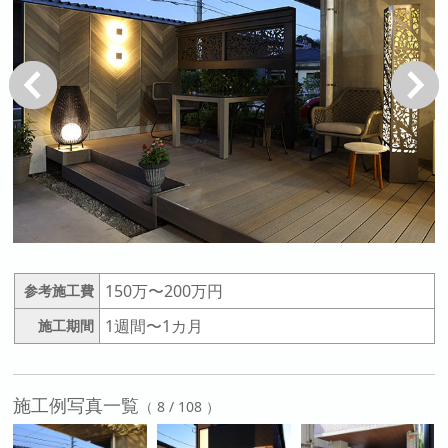
戻る
次へ
150万〜200万円
参考施工費
1週間〜1カ月
施工期間
施工例写真一覧
（ 8 / 108 ）