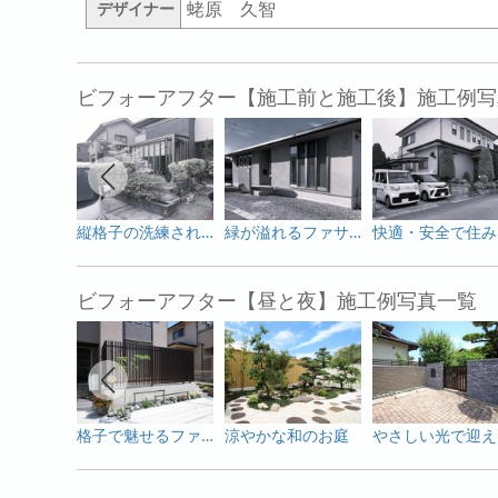
蛯原 久智
デザイナー
ビフォーアフター【施工前と施工後】施工例写
縦格子の洗練された美しさ
緑が溢れるファサード
快
ビフォーアフター【昼と夜】施工例写真一覧
格子で魅せるファサード
涼やかな和のお庭
や