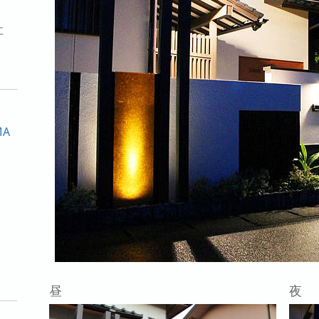
社
MA
昼
夜