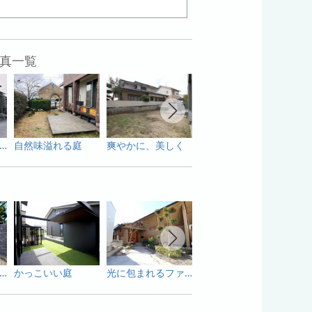
真一覧
適・安全で住みよい我が家
自然味溢れる庭
爽やかに、美しく
風光る庭
白い
さしい光で迎えるファサード
かっこいい庭
光に包まれるファサード
夕暮れに映えるファサード