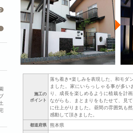
落ち着き+楽しみを表現した、和モダ
ました。家にいらっしゃる事が多い
園
り、成長を楽しめるように植栽を計画
施工の
ブ
ポイント
ながらも、まとまりをもたせて、見て
土
に仕上がりました。昼間の雰囲気も然
宅
感動して頂きました。
熊本県
都道府県