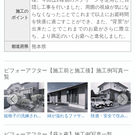
隠し工事を行いました。周囲の視線が気にな
施工の
らなくなったことでこれまで以上にお庭時間
ポイント
を快適に過ごすことができ、また、”背景”が
出来たことでこれまでのお庭がさらに際立
ち、より満足のいくお庭へと進化しました。
熊本県
都道府県
ビフォーアフター【施工前と施工後】施工例写真一
覧
縦格子の洗練された美しさ
緑が溢れるファサード
快適・安全で住みよい我が家
ビフォーアフター【昼と夜】施工例写真一覧