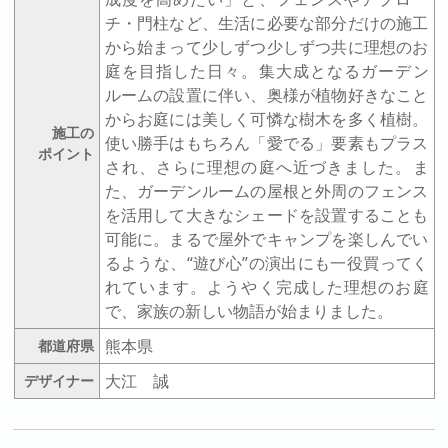
チ・門柱など、生活に必要な部分だけの施工
から始まって少しずつ少しずつ共に理想のお
庭を目指した日々。集大成となるガーデン
ルームの設置に伴い、奥様が植物好きなこと
からお庭には美しく可憐な樹木を多く植樹。
施工の
使い勝手はもちろん「愛でる」要素もプラス
ポイント
され、さらに理想の庭へ近づきました。ま
た、ガーデンルームの屋根と外周のフェンス
を活用して大きなシェードを設置することも
可能に。まるで屋外でキャンプを楽しんでい
るような、“遊び心”の演出にも一役買ってく
れています。ようやく完成した理想のお庭
で、家族の新しい物語が始まりました。
熊本県
都道府県
大江 誠
デザイナー