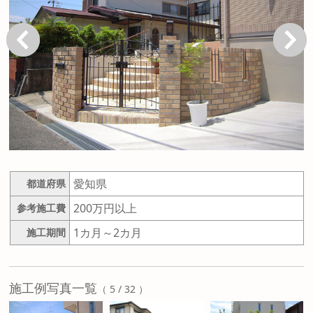
戻る
次へ
愛知県
都道府県
200万円以上
参考施工費
1カ月～2カ月
施工期間
施工例写真一覧
（ 5 / 32 ）