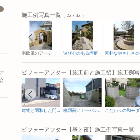
施工例写真一覧
（ 22 / 32 ）
南欧風のアーチ
遊び心のある坪庭
素
ビフォーアフター【施工前と施工後】施工例写
ア
会
建物と調和した門構え
格調高いアーバンデザイン
こ
ビフォーアフター【昼と夜】施工例写真一覧