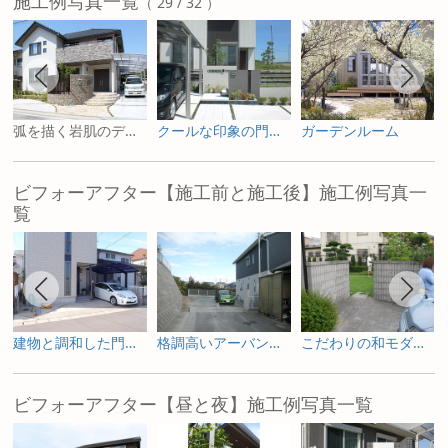
施工例写真一覧
（ 29 / 32 ）
弧を描く岩肌のデザインウォール
クールな印象の門まわり
ガーデンルーム
ビフォーアフター【施工前と施工後】施工例写真一
覧
建物と調和した門構え
格調高いアーバンデザイン
こだわりの和モダンスタイル
ビフォーアフター【昼と夜】施工例写真一覧