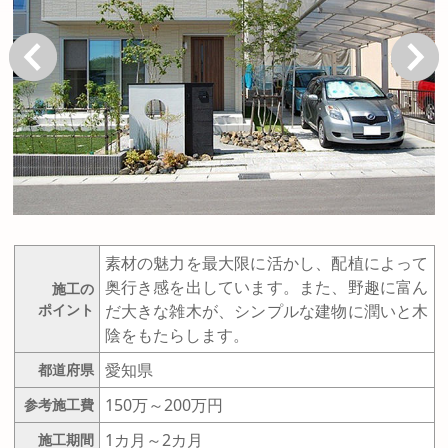
戻る
次へ
素材の魅力を最大限に活かし、配植によって
奥行き感を出しています。また、野趣に富ん
施工の
ポイント
だ大きな雑木が、シンプルな建物に潤いと木
陰をもたらします。
愛知県
都道府県
150万～200万円
参考施工費
1カ月～2カ月
施工期間