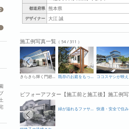
熊本県
都道府県
大江 誠
デザイナー
施工例写真一覧
（ 54 / 311 ）
きらきら輝く門廻り
既存のお庭をもっと華やかに
園
ブ
ビフォーアフター【施工前と施工後】施工例写
土
宅
緑が溢れるファサード
快