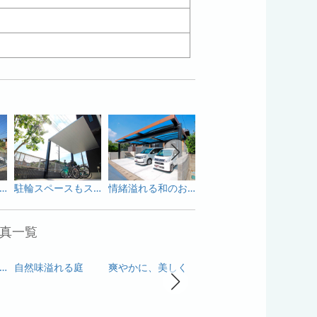
ココスヤシが映える家
駐輪スペースもスタイリッシュに、かっこよく
情緒溢れる和のお家
お客様を誘う2つの進入口
こだ
真一覧
適・安全で住みよい我が家
自然味溢れる庭
爽やかに、美しく
風光る庭
白い