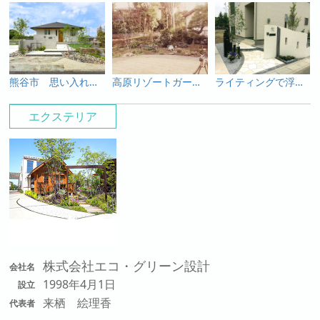
熊谷市 思い入れある灯篭や石と新たな素材が生み出す緑あふれる趣のあるオープン外構
高原リゾートガーデン 涼やかに夏を楽しめるガーデンシンクつきのお庭
ライティングで浮かび上がる白い塗り壁と乱形石のアプローチが幻想的な外構
エクステリア
株式会社エコ・グリーン設計
会社名
1998年4月1日
設立
来栖 絵理香
代表者