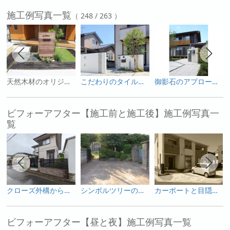
施工例写真一覧
（ 248 / 263 ）
天然木材のオリジナル門柱と多様な敷材使いと坪庭が特徴のエクステリア
こだわりのタイルを貼った白い２枚の塗り壁と思い出のシンボルツリーが印象的なエクステリア
御影石のアプローチと３本のシンボルツリーが印象的な和モダンスタイル外構
ビフォーアフター【施工前と施工後】施工例写真一
覧
クローズ外構からオープン感を出しつつプライベートも確保した使いやすい外構へ
シンボルツリーの桜を活かした和モダンのガーデンリフォーム
カーポートと目隠しフェンスで変身した庭
ビフォーアフター【昼と夜】施工例写真一覧