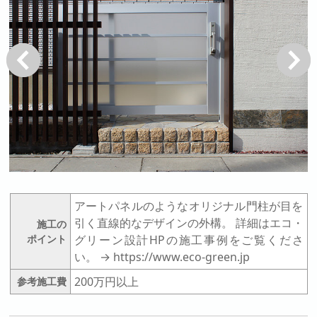
戻る
次へ
アートパネルのようなオリジナル門柱が目を
引く直線的なデザインの外構。 詳細はエコ・
施工の
ポイント
グリーン設計HPの施工事例をご覧くださ
い。 → https://www.eco-green.jp
200万円以上
参考施工費