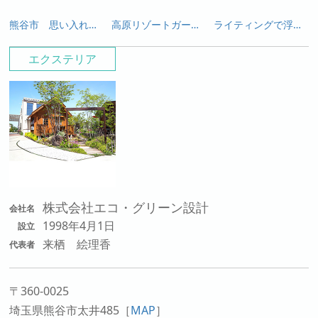
熊谷市 思い入れある灯篭や石と新たな素材が生み出す緑あふれる趣のあるオープン外構
高原リゾートガーデン 涼やかに夏を楽しめるガーデンシンクつきのお庭
ライティングで浮かび上がる白い塗り壁と乱形石のアプローチが幻想的な外構
エクステリア
株式会社エコ・グリーン設計
会社名
1998年4月1日
設立
来栖 絵理香
代表者
〒360-0025
埼玉県熊谷市太井485
［
MAP
］