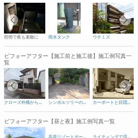
照明で夜も素敵に
雨水タンク
ウチミズ
ビフォーアフター【施工前と施工後】施工例写真一
覧
クローズ外構からオープン感を出しつつプライベートも確保した使いやすい外構へ
シンボルツリーの桜を活かした和モダンのガーデンリフォーム
カーポートと目隠しフェンスで変身した庭
ビフォーアフター【昼と夜】施工例写真一覧
ライティングで浮かび上がる白い塗り壁と乱形石のアプローチが幻想的な外構