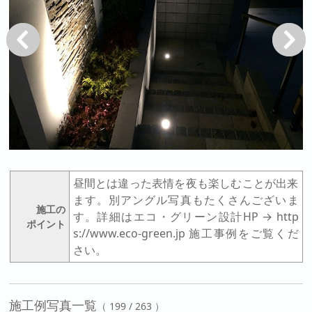
戻る
次へ
昼間とは違った表情を夜も楽しむことが出来
ます。別アングル写真もたくさんございま
施工の
す。詳細はエコ・グリーン設計HP → http
ポイント
s://www.eco-green.jp 施工事例をご覧くだ
さい。
施工例写真一覧
（ 199 / 263 ）