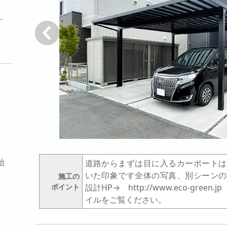
計
戻る
始
道路からまずは目に入るカーポートは
いた印象です全体の写真、別シーンの
施工の
ポイント
設計HP→ http://www.eco-gr
イルをご覧ください。