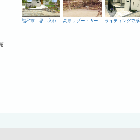
熊谷市 思い入れある灯篭や石と新たな素材が生み出す緑あふれる趣のあるオープン外構
高原リゾートガーデン 涼やかに夏を楽しめるガーデンシンクつきのお庭
ライテ
第