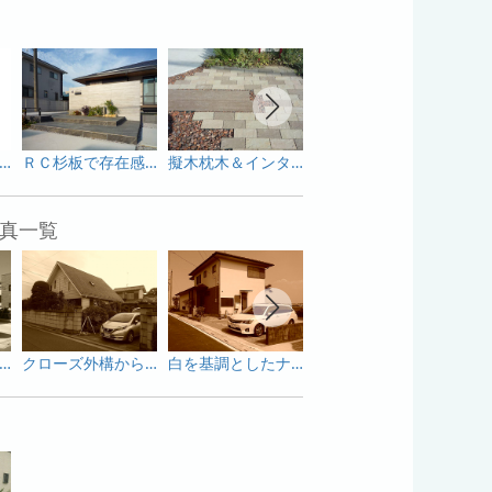
に構えた 上品な素材で落ち着いた雰囲気のオリジナル門柱
ＲＣ杉板で存在感のある印象的な門まわりに
擬木枕木＆インターロッキングでナチュラルな雰囲気のアプローチ
浮遊感あるアプローチ
真一覧
ーポートと目隠しフェンスで変身した庭
クローズ外構からオープン外構へ生まれ変わった外構
白を基調としたナチュラルな外構
アースカラーで統一したナチュラルな外構