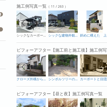
施工例写真一覧
（ 11 / 263 ）
シックなカーポート「LIXILソルディーポート」
シックな建物外観に調和したオープン外構
斜め
ビフォーアフター【施工前と施工後】施工例写
クローズ外構からオープン感を出しつつプライベートも確保した使いやすい外構へ
シンボルツリーの桜を活かした和モダンのガーデンリフォーム
カ
ビフォーアフター【昼と夜】施工例写真一覧