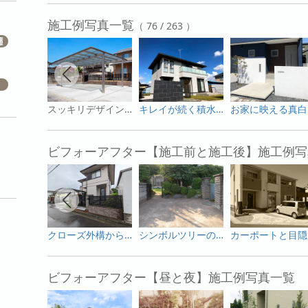
施工例写真一覧
（ 76 / 263 ）
スッキリデザインの2台用カーポート
キレイが続く積水ハウスのモダンな外構
お
ビフォーアフター【施工前と施工後】施工例写
クローズ外構からオープン感を出しつつプライベートも確保した使いやすい外構へ
シンボルツリーの桜を活かした和モダンのガーデンリフォーム
カ
ビフォーアフター【昼と夜】施工例写真一覧