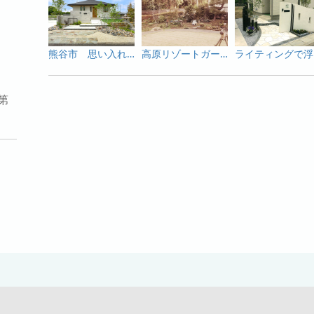
熊谷市 思い入れある灯篭や石と新たな素材が生み出す緑あふれる趣のあるオープン外構
高原リゾートガーデン 涼やかに夏を楽しめるガーデンシンクつきのお庭
ライテ
第