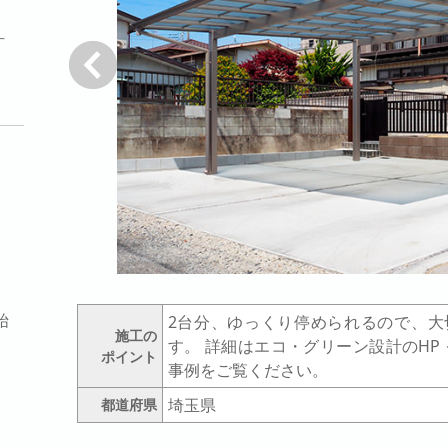
計
戻る
始
2台分、ゆっくり停められるので、大
施工の
す。 詳細はエコ・グリーン設計のHP → http
ポイント
事例をご覧ください。
埼玉県
都道府県