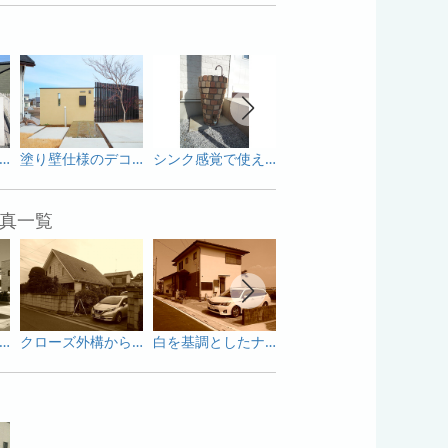
家に映える真白な門柱
塗り壁仕様のデコレーションウォール
シンク感覚で使えるオシャレな立水栓
人工木材のおしゃれな目隠しフェンス
真一覧
ーポートと目隠しフェンスで変身した庭
クローズ外構からオープン外構へ生まれ変わった外構
白を基調としたナチュラルな外構
アースカラーで統一したナチュラルな外構