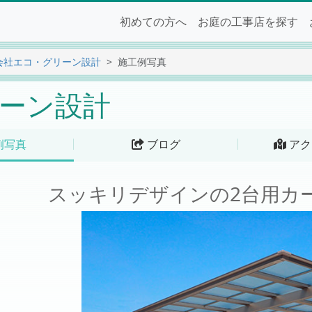
初めての方へ
お庭の工事店を探す
会社エコ・グリーン設計
施工例写真
ーン設計
例写真
ブログ
アク
スッキリデザインの2台用カ