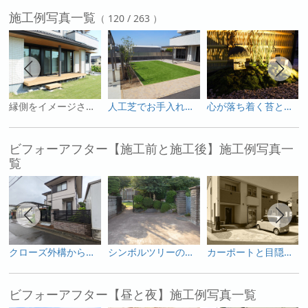
施工例写真一覧
（ 120 / 263 ）
縁側をイメージさせたウッドデッキ
人工芝でお手入れ簡単
心が落ち着く苔と石の坪庭
ビフォーアフター【施工前と施工後】施工例写真一
覧
クローズ外構からオープン感を出しつつプライベートも確保した使いやすい外構へ
シンボルツリーの桜を活かした和モダンのガーデンリフォーム
カーポートと目隠しフェンスで変身した庭
ビフォーアフター【昼と夜】施工例写真一覧