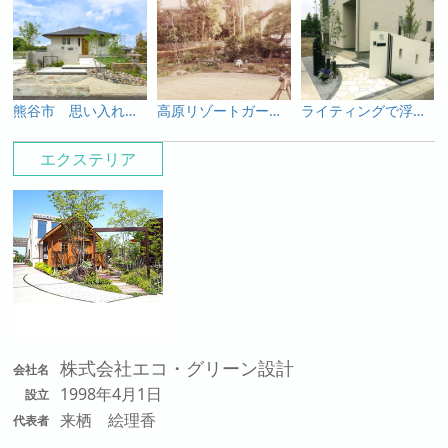
熊谷市 思い入れある灯篭や石と新たな素材が生み出す緑あふれる趣のあるオープン外構
高原リゾートガーデン 涼やかに夏を楽しめるガーデンシンクつきのお庭
ライティングで浮かび上がる白い塗り壁と乱形石のアプローチが幻想的な外構
エクステリア
株式会社エコ・グリーン設計
会社名
1998年4月1日
設立
来栖 絵理香
代表者