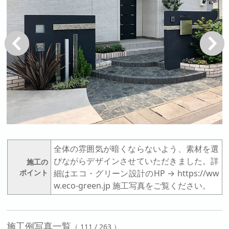
戻る
次へ
全体の雰囲気が暗くならないよう、素材を選
びながらデザインさせていただきました。詳
施工の
ポイント
細はエコ・グリーン設計のHP → https://ww
w.eco-green.jp 施工写真をご覧ください。
施工例写真一覧
（ 111 / 263 ）