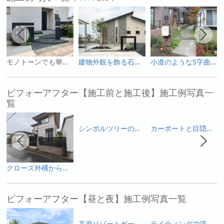
モノトーンでも華やかに ガラスを活用した外構
建物外観を飾る石調の外壁を引き立てる 庭のしつらえ
小道のようなS字曲線のアプローチ
ビフォーアフター【施工前と施工後】施工例写真一
覧
シンボルツリーの桜を活かした和モダンのガーデンリフォーム
カーポートと目隠しフェンスで変身した庭
クローズ外構からオープン感を出しつつプライベートも確保した使いやすい外構へ
ビフォーアフター【昼と夜】施工例写真一覧
高原リゾートガーデン 涼やかに夏を楽しめるガーデンシンクつきのお庭
ライティングで浮かび上がる白い塗り壁と乱形石のアプローチが幻想的な外構