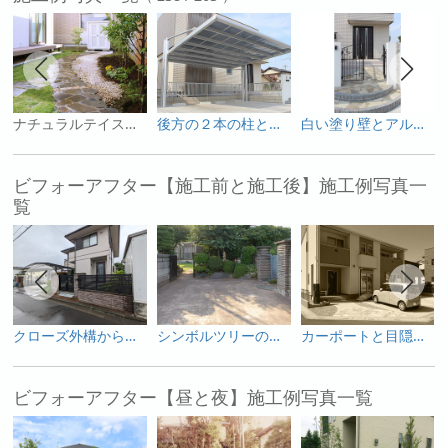
ナチュラルテイストにこだわった天然素材豊かなお庭
後方の２本の柱とアームで支えるタイプのカーポート
白い塗り壁とアルミ鋳物の門扉が乱形石とピンコロとの組み合わせでエレガントな印象に
ビフォーアフター【施工前と施工後】施工例写真一
覧
クローズ外構からオープン感を出しつつプライベートも確保した使いやすい外構へ
シンボルツリーの桜を活かした和モダンのガーデンリフォーム
カーポートと目隠しフェンスで変身した庭
ビフォーアフター【昼と夜】施工例写真一覧