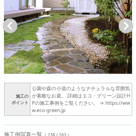
戻る
次へ
公園や森の小道のようなナチュラルな雰囲気
が素敵なお庭。 詳細はエコ・グリーン設計H
施工の
ポイント
Pの施工事例をご覧ください。 → https://ww
w.eco-green.jp
施工例写真一覧
（ 238 / 263 ）