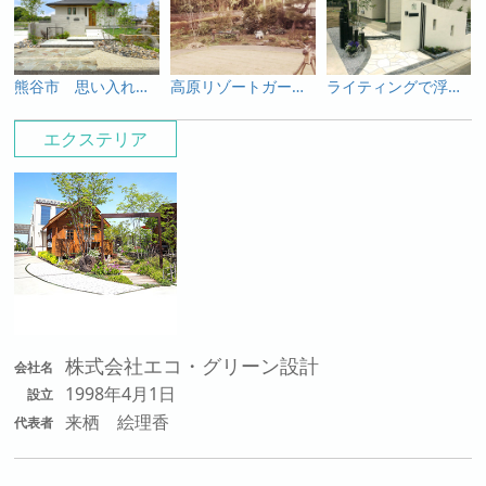
熊谷市 思い入れある灯篭や石と新たな素材が生み出す緑あふれる趣のあるオープン外構
高原リゾートガーデン 涼やかに夏を楽しめるガーデンシンクつきのお庭
ライティングで浮かび上がる白い塗り壁と乱形石のアプローチが幻想的な外構
エクステリア
株式会社エコ・グリーン設計
会社名
1998年4月1日
設立
来栖 絵理香
代表者