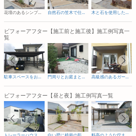
花壇のあるシンプル外構
自然石の笠木で仕上げた花壇
木と石を使用したオープン外構
ビフォーアフター【施工前と施工後】施工例写真一
覧
駐車スペースをお庭へ ガーデニングを楽しむためのリフォーム
門周りとお庭まとめて一新した外構リフォーム
高級感のあるガーデンルームで寛ぐリフォーム庭工事
ビフォーアフター【昼と夜】施工例写真一覧
トレーラーハウスの新築外構とガーデンデザイン
白い壁に植栽の影が揺れる新築外構
料亭のような佇まいを照明で包み込む新築外構