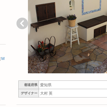
戻る
［
M
愛知県
都道府県
大村 英
デザイナー