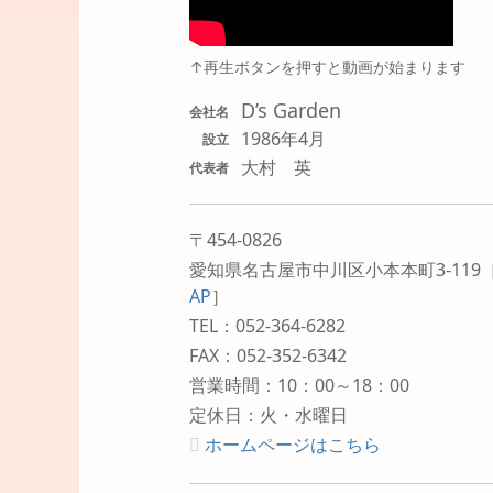
↑再生ボタンを押すと動画が始まります
D’s Garden
会社名
1986年4月
設立
大村 英
代表者
〒454-0826
愛知県名古屋市中川区小本本町3-119
AP
］
TEL：052-364-6282
FAX：052-352-6342
営業時間：10：00～18：00
定休日：火・水曜日
ホームページはこちら