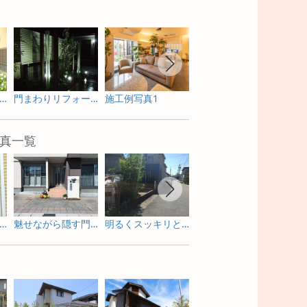
木と個性的アイアン風門扉を使った門まわり
門まわりリフォームの依頼を受け、ライティングもご提案
施工例写真1
施工例写真2
真一覧
感のあるガーデンルームで寛ぐリフォーム庭工事
魅せながら隠す門周りのリフォーム外構
明るくスッキリと劇的に変身したリフォーム外構
サイクルポートもかわいく魅せるピンクが基調のリフォーム外構