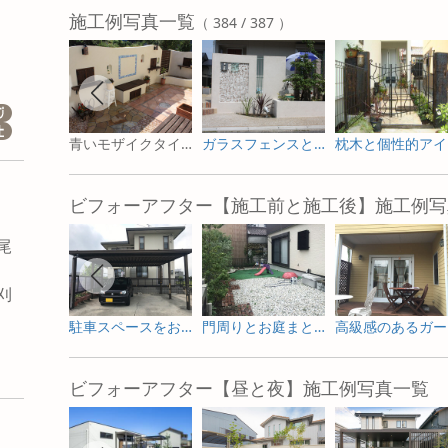
施工例写真一覧
（ 384 / 387 ）
青いモザイクタイルがポイントのプライベートガーデン
ガラスフェンスとモザイクタイルをアクセントに用いた門まわり
枕
ビフォーアフター【施工前と施工後】施工例写
尾
刈
駐車スペースをお庭へ ガーデニングを楽しむためのリフォーム
門周りとお庭まとめて一新した外構リフォーム
高級
市
ビフォーアフター【昼と夜】施工例写真一覧