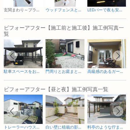
玄関まわり～プランターでシンボルツリー～
ウッドフェンスと常緑樹シマトネリコで目隠し
LEDバーで夜も安心なアプローチ
ビフォーアフター【施工前と施工後】施工例写真一
覧
駐車スペースをお庭へ ガーデニングを楽しむためのリフォーム
門周りとお庭まとめて一新した外構リフォーム
高級感のあるガーデンルームで寛ぐリフォーム庭工事
ビフォーアフター【昼と夜】施工例写真一覧
トレーラーハウスの新築外構とガーデンデザイン
白い壁に植栽の影が揺れる新築外構
料亭のような佇まいを照明で包み込む新築外構