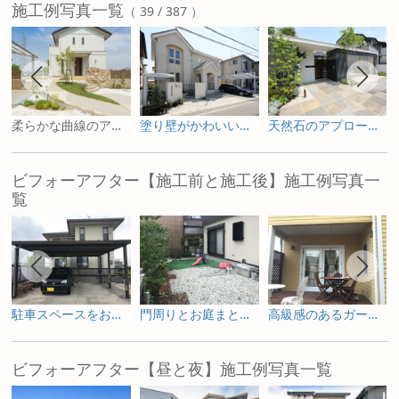
施工例写真一覧
（ 39 / 387 ）
柔らかな曲線のアプローチが印象的なナチュラル外構
塗り壁がかわいい南欧風新築外構
天然石のアプローチが誘う和モダン外構
ビフォーアフター【施工前と施工後】施工例写真一
覧
駐車スペースをお庭へ ガーデニングを楽しむためのリフォーム
門周りとお庭まとめて一新した外構リフォーム
高級感のあるガーデンルームで寛ぐリフォーム庭工事
ビフォーアフター【昼と夜】施工例写真一覧