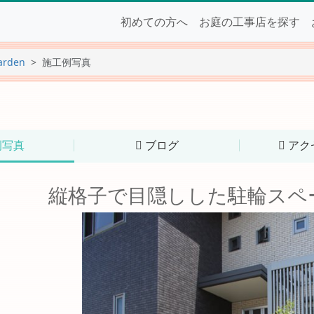
初めての方へ
お庭の工事店を探す
arden
施工例写真
例写真
ブログ
アク
縦格子で目隠しした駐輪スペ