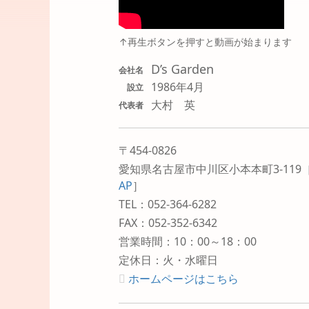
↑再生ボタンを押すと動画が始まります
D’s Garden
会社名
1986年4月
設立
大村 英
代表者
〒454-0826
愛知県名古屋市中川区小本本町3-119
AP
］
TEL：052-364-6282
FAX：052-352-6342
営業時間：10：00～18：00
定休日：火・水曜日
ホームページはこちら