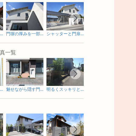
ット屋根のカーポートがぴったりなモダン外構
門塀の厚みを一部変えた門まわりデザイン
シャッターと門扉で防犯対策！モノトーンのシンプルモダン外構
アプローチ周りにも植栽を取り入れて．．．
真一覧
感のあるガーデンルームで寛ぐリフォーム庭工事
魅せながら隠す門周りのリフォーム外構
明るくスッキリと劇的に変身したリフォーム外構
サイクルポートもかわいく魅せるピンクが基調のリフォーム外構