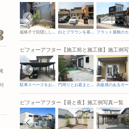
縦格子で目隠しした駐輪スペース
白とブラウンを基調とした新築外構
フラ
ビフォーアフター【施工前と施工後】施工例写
尾
刈
駐車スペースをお庭へ ガーデニングを楽しむためのリフォーム
門周りとお庭まとめて一新した外構リフォーム
高級
市
ビフォーアフター【昼と夜】施工例写真一覧