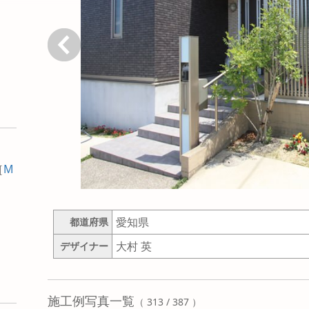
戻る
［
M
愛知県
都道府県
大村 英
デザイナー
施工例写真一覧
（ 313 / 387 ）