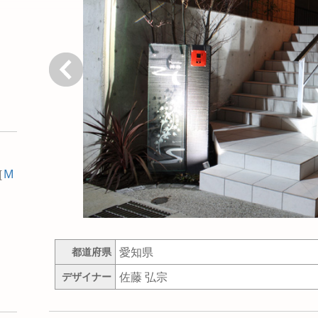
戻る
［
M
愛知県
都道府県
佐藤 弘宗
デザイナー