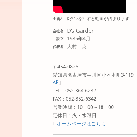
↑再生ボタンを押すと動画が始まります
D’s Garden
会社名
1986年4月
設立
大村 英
代表者
〒454-0826
愛知県名古屋市中川区小本本町3-119
AP
］
TEL：052-364-6282
FAX：052-352-6342
営業時間：10：00～18：00
定休日：火・水曜日
ホームページはこちら