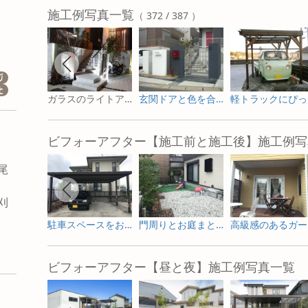
施工例写真一覧
（ 372 / 387 ）
ガラスのライトアップが印象的◆夜の帰宅も楽しみな家
玄関ドアと色を合わせたポストがポイントのモダン外構
軽ト
ビフォーアフター【施工前と施工後】施工例写
尾
刈
駐車スペースをお庭へ ガーデニングを楽しむためのリフォーム
門周りとお庭まとめて一新した外構リフォーム
高級
市
ビフォーアフター【昼と夜】施工例写真一覧