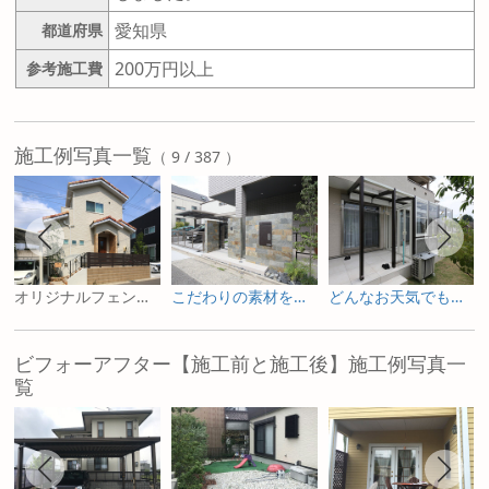
愛知県
都道府県
200万円以上
参考施工費
施工例写真一覧
（ 9 / 387 ）
オリジナルフェンスがかわいい新築外構
こだわりの素材を取り入れたクローズ外構
どんなお天気でも快適にオプションが満載のガーデンルーム工事
ビフォーアフター【施工前と施工後】施工例写真一
覧