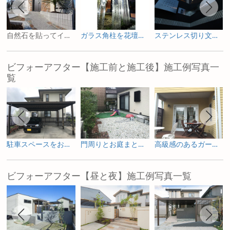
自然石を貼ってインパクトのある門まわりに
ガラス角柱を花壇に埋め込んでライトアップ
ステンレス切り文字表札にLEDを仕込んで夜も素敵に演出
ビフォーアフター【施工前と施工後】施工例写真一
覧
駐車スペースをお庭へ ガーデニングを楽しむためのリフォーム
門周りとお庭まとめて一新した外構リフォーム
高級感のあるガーデンルームで寛ぐリフォーム庭工事
ビフォーアフター【昼と夜】施工例写真一覧