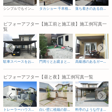
シンプルでもインパクトのある石調タイルの門柱
タカショー 千本格子フェンスと塗り壁の門まわり
落ち着きのある自然石を用いた外構プラン
ビフォーアフター【施工前と施工後】施工例写真一
覧
駐車スペースをお庭へ ガーデニングを楽しむためのリフォーム
門周りとお庭まとめて一新した外構リフォーム
高級感のあるガーデンルームで寛ぐリフォーム庭工事
ビフォーアフター【昼と夜】施工例写真一覧
トレーラーハウスの新築外構とガーデンデザイン
白い壁に植栽の影が揺れる新築外構
料亭のような佇まいを照明で包み込む新築外構