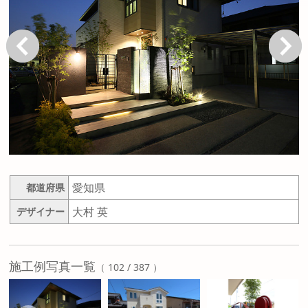
戻る
次へ
愛知県
都道府県
大村 英
デザイナー
施工例写真一覧
（ 102 / 387 ）