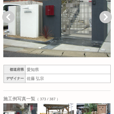
戻る
次へ
愛知県
都道府県
佐藤 弘宗
デザイナー
施工例写真一覧
（ 373 / 387 ）