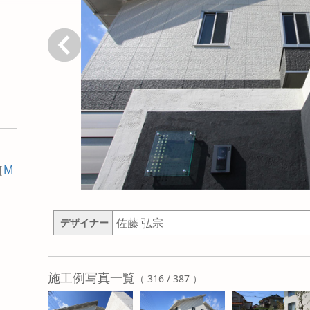
戻る
［
M
佐藤 弘宗
デザイナー
施工例写真一覧
（ 316 / 387 ）