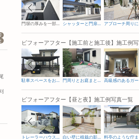
門塀の厚みを一部変えた門まわりデザイン
シャッターと門扉で防犯対策！モノトーンのシンプルモダン外構
ア
ビフォーアフター【施工前と施工後】施工例写
尾
駐車スペースをお庭へ ガーデニングを楽しむためのリフォーム
門周りとお庭まとめて一新した外構リフォーム
高級
刈
ビフォーアフター【昼と夜】施工例写真一覧
市
トレーラーハウスの新築外構とガーデンデザイン
白い壁に植栽の影が揺れる新築外構
料