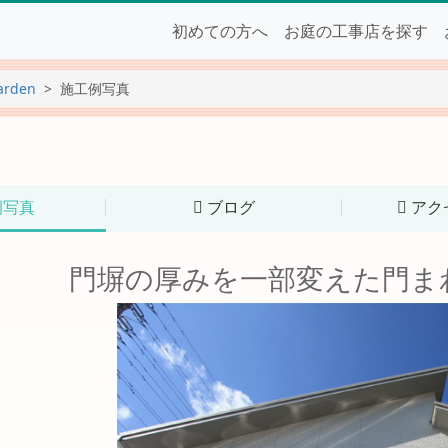
初めての方へ
お庭の工事店を探す
arden
施工例写真
例写真
ブログ
アク
門塀の厚みを一部変えた門ま