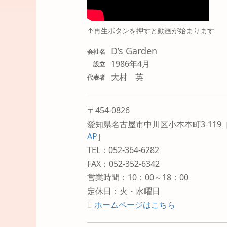
↑再生ボタンを押すと動画が始まります
D’s Garden
会社名
1986年4月
設立
大村 英
代表者
〒454-0826
愛知県名古屋市中川区小本本町3-119
AP
］
TEL：052-364-6282
FAX：052-352-6342
営業時間：10：00～18：00
定休日：火・水曜日
ホームページはこちら