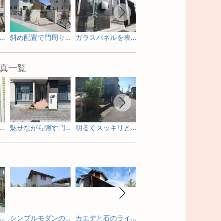
プローチ周りにも植栽を取り入れて．．．
斜め配置で門周りにゆとりを持たせた設計
ガラスパネルを表札に採用 クールモダンな門まわり
ガラス角柱を取り入れたスクリーンを門まわりに設置
真一覧
感のあるガーデンルームで寛ぐリフォーム庭工事
魅せながら隠す門周りのリフォーム外構
明るくスッキリと劇的に変身したリフォーム外構
サイクルポートもかわいく魅せるピンクが基調のリフォーム外構
亭のような佇まいを照明で包み込む新築外構
シンプルモダンの門まわりの照明演出
カエデと石のライトアップが素敵な門まわり
ライトアップを眺めながら寛げる庭