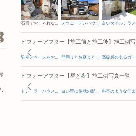
石畳でおしゃれなアプローチ
スウェーデンハウスに合うアンティークレンガを使って
白
ビフォーアフター【施工前と施工後】施工例写
駐車スペースをお庭へ ガーデニングを楽しむためのリフォーム
門周りとお庭まとめて一新した外構リフォーム
高級
尾
ビフォーアフター【昼と夜】施工例写真一覧
刈
トレーラーハウスの新築外構とガーデンデザイン
白い壁に植栽の影が揺れる新築外構
料
市