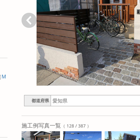
戻る
［
M
愛知県
都道府県
施工例写真一覧
（ 128 / 387 ）