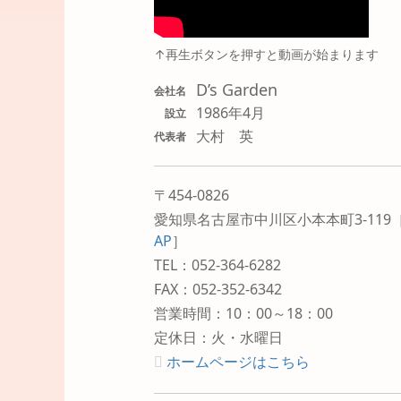
↑再生ボタンを押すと動画が始まります
D’s Garden
会社名
1986年4月
設立
大村 英
代表者
〒454-0826
愛知県名古屋市中川区小本本町3-119
AP
］
TEL：052-364-6282
FAX：052-352-6342
営業時間：10：00～18：00
定休日：火・水曜日
ホームページはこちら