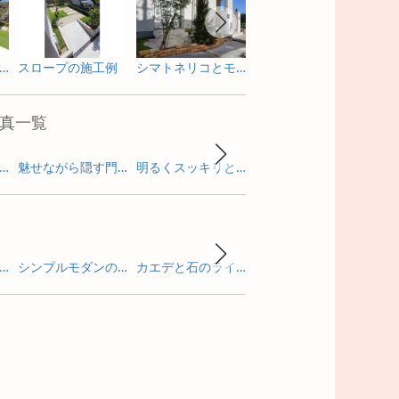
いタイルテラスのプライベートガーデン
スロープの施工例
シマトネリコとモミノキで目隠し
角柱と植栽のコラボレーション
フロ
真一覧
感のあるガーデンルームで寛ぐリフォーム庭工事
魅せながら隠す門周りのリフォーム外構
明るくスッキリと劇的に変身したリフォーム外構
サイクルポートもかわいく魅せるピンクが基調のリフォーム外構
亭のような佇まいを照明で包み込む新築外構
シンプルモダンの門まわりの照明演出
カエデと石のライトアップが素敵な門まわり
ライトアップを眺めながら寛げる庭