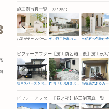
施工例写真一覧
（ 33 / 387 ）
お家がテーマパーク！ かわいい 新築 外構
使い勝手抜群の シンプルナチュラル な 新築外構
自
ビフォーアフター【施工前と施工後】施工例写
尾
刈
市
駐車スペースをお庭へ ガーデニングを楽しむためのリフォーム
門周りとお庭まとめて一新した外構リフォーム
高級
ビフォーアフター【昼と夜】施工例写真一覧