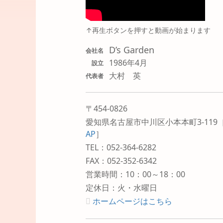
↑再生ボタンを押すと動画が始まります
D’s Garden
会社名
1986年4月
設立
大村 英
代表者
〒454-0826
愛知県名古屋市中川区小本本町3-119
AP
］
TEL：052-364-6282
FAX：052-352-6342
営業時間：10：00～18：00
定休日：火・水曜日
ホームページはこちら