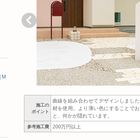
戻る
［
M
曲線を組み合わせてデザインしました
施工の
材を使用。より薄い色にすることでお
ポイント
と、何かが隠れています。
200万円以上
参考施工費