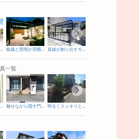
然石の色味が優しい 南欧風 新築外構
植栽と照明が雰囲気を盛り上げる プライベートリゾートガーデン
直線が創り出すモダンな新築外構
塗り壁に かわいい ワンポイントのあるナチュラル外構
真一覧
感のあるガーデンルームで寛ぐリフォーム庭工事
魅せながら隠す門周りのリフォーム外構
明るくスッキリと劇的に変身したリフォーム外構
サイクルポートもかわいく魅せるピンクが基調のリフォーム外構