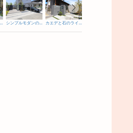
亭のような佇まいを照明で包み込む新築外構
シンプルモダンの門まわりの照明演出
カエデと石のライトアップが素敵な門まわり
ライトアップを眺めながら寛げる庭