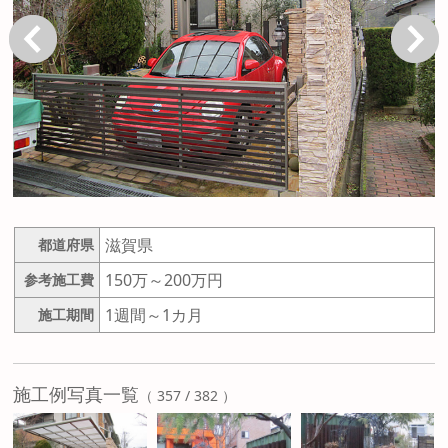
戻る
次へ
滋賀県
都道府県
150万～200万円
参考施工費
1週間～1カ月
施工期間
施工例写真一覧
（ 357 / 382 ）