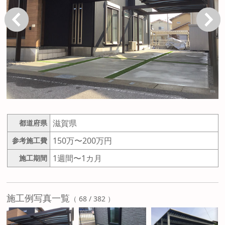
戻る
次へ
滋賀県
都道府県
150万〜200万円
参考施工費
1週間〜1カ月
施工期間
施工例写真一覧
（ 68 / 382 ）