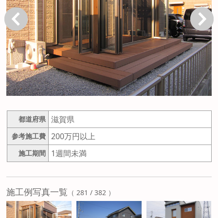
戻る
次へ
滋賀県
都道府県
200万円以上
参考施工費
1週間未満
施工期間
施工例写真一覧
（ 281 / 382 ）