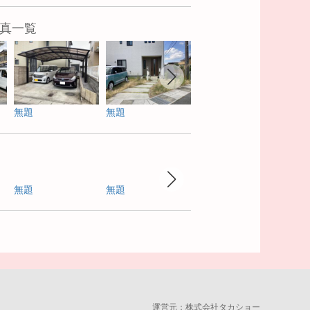
真一覧
無題
無題
無題
無題
無題
無題
無題
運営元：
株式会社タカショー