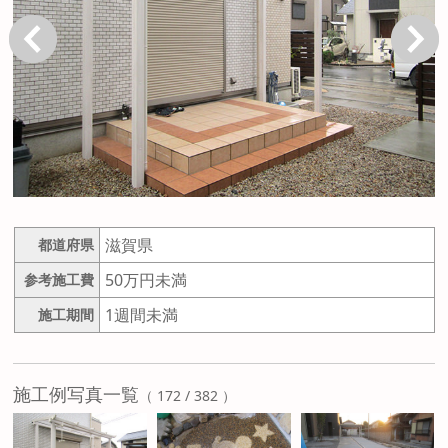
戻る
次へ
滋賀県
都道府県
50万円未満
参考施工費
1週間未満
施工期間
施工例写真一覧
（ 172 / 382 ）