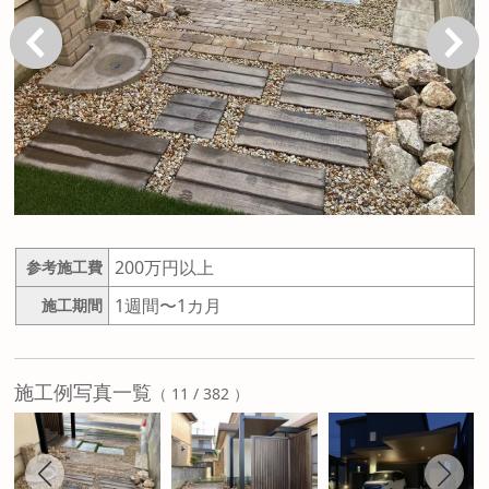
戻る
次へ
200万円以上
参考施工費
1週間〜1カ月
施工期間
施工例写真一覧
（ 11 / 382 ）