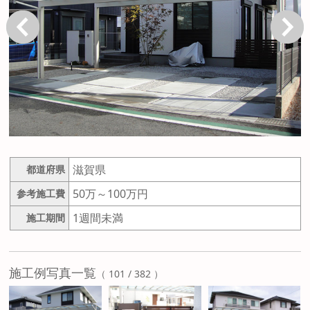
戻る
次へ
滋賀県
都道府県
50万～100万円
参考施工費
1週間未満
施工期間
施工例写真一覧
（ 101 / 382 ）