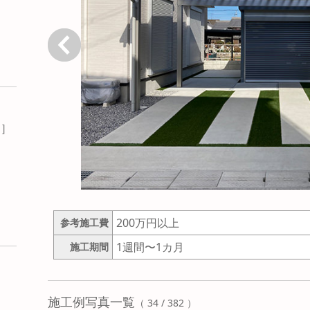
戻る
P
］
200万円以上
参考施工費
1週間〜1カ月
施工期間
施工例写真一覧
（ 34 / 382 ）