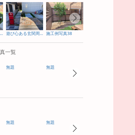
が家のテニスコートが完成
遊び心ある玄関周り
施工例写真38
目隠しフェンス
施工
真一覧
無題
無題
無題
無題
無題
無題
無題