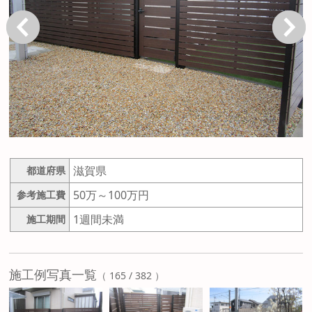
戻る
次へ
滋賀県
都道府県
50万～100万円
参考施工費
1週間未満
施工期間
施工例写真一覧
（ 165 / 382 ）