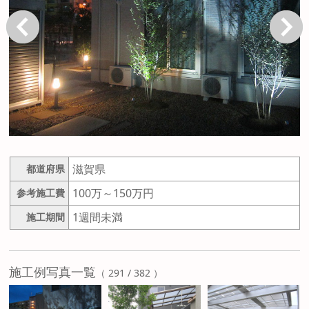
戻る
次へ
滋賀県
都道府県
100万～150万円
参考施工費
1週間未満
施工期間
施工例写真一覧
（ 291 / 382 ）