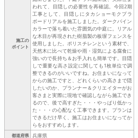
われて、目隠しの必要性を再確認。今回2期
工事として、目隠しにタカショーモクプラ
ボードリアルを施工しました。ダークパイン
カラーで落ち着いた雰囲気の中庭に。リアル
な木目が再現された樹脂製の板塀フェンスを
施工の
使用しました。ポリスチレンという素材で、
ポイント
天然木に比べて乾燥や雨・湿気による腐食に
強いので長持ち＆お手入れも簡単です。目隠
しで重要な高さ設定に関しても1枚単位で調
整できるのがいいですね。お住まいになって
からの施工ですと、どれくらいの高さまで隠
したいのか、プランナー＆クリエイターがお
客さまと実際に現地で確認しながら施工でき
るので、後で高すぎた・・・やっぱり低かっ
た・・・の心配なく工事できます。プランは
できるだけ早く、施工はお住まいになってか
らをおすすめします。
兵庫県
都道府県