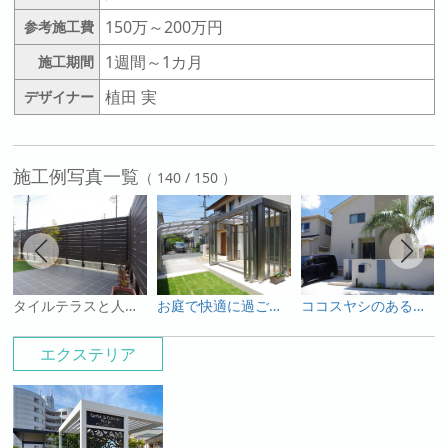
150万～200万円
参考施工費
1週間～1カ月
施工期間
植田 実
デザイナー
施工例写真一覧
（ 140 / 150 ）
タイルテラスと人工芝の中庭をモクプラボードでプライベートガーデンへ
お庭で快適に過ごす空間はいかがですか？
ココスヤシのあるホワイトを基調としたリゾート風外構！
エクステリア